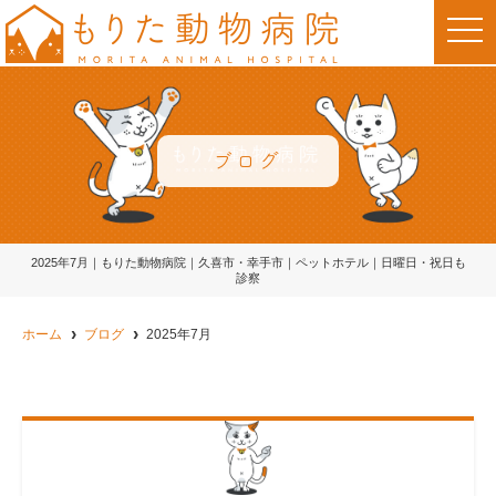
t
o
g
g
l
e
n
a
v
ブログ
i
g
a
t
i
o
2025年7月｜もりた動物病院｜久喜市・幸手市｜ペットホテル｜日曜日・祝日も
n
診察
ホーム
ブログ
2025年7月