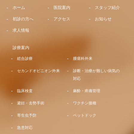
ホーム
医院案内
スタッフ紹介
初診の方へ
アクセス
お知らせ
求人情報
診療案内
総合診療
腫瘍科外来
セカンドオピニオン外来
診断・治療が難しい病気の
対応
臨床検査
麻酔・疼痛管理
避妊・去勢手術
ワクチン接種
寄生虫予防
ペットドック
急患対応