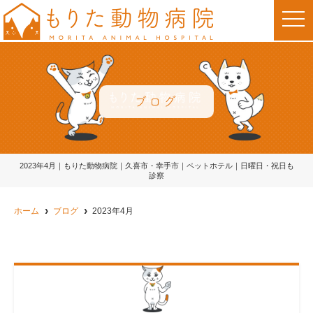
t
o
g
g
l
e
n
a
v
ブログ
i
g
a
t
i
o
2023年4月｜もりた動物病院｜久喜市・幸手市｜ペットホテル｜日曜日・祝日も
n
診察
ホーム
ブログ
2023年4月