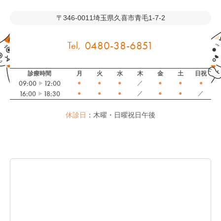
〒346-0011
埼玉県久喜市青毛1-7-2
0480-38-6851
診療時間
月
火
水
木
金
土
日祝
09:00
12:00
●
●
●
／
●
●
●
16:00
18:30
●
●
●
／
●
●
／
休診日
：木曜・日曜祝日午後