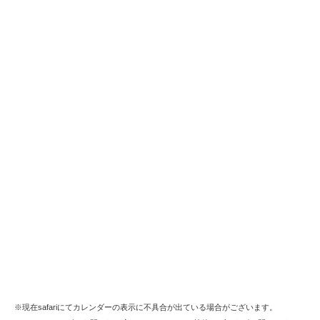
※現在safariにてカレンダーの表示に不具合が出ている場合がございます。