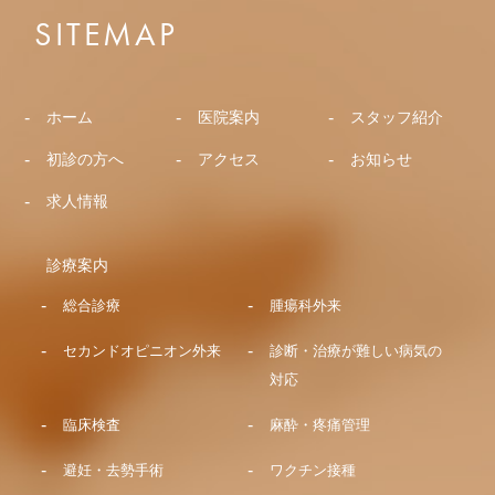
SITEMAP
ホーム
医院案内
スタッフ紹介
初診の方へ
アクセス
お知らせ
求人情報
診療案内
総合診療
腫瘍科外来
セカンドオピニオン外来
診断・治療が難しい病気の
対応
臨床検査
麻酔・疼痛管理
避妊・去勢手術
ワクチン接種