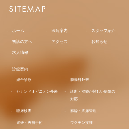
SITEMAP
ホーム
医院案内
スタッフ紹介
初診の方へ
アクセス
お知らせ
求人情報
診療案内
総合診療
腫瘍科外来
セカンドオピニオン外来
診断・治療が難しい病気の
対応
臨床検査
麻酔・疼痛管理
避妊・去勢手術
ワクチン接種