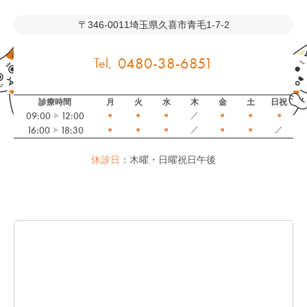
〒346-0011
埼玉県久喜市青毛1-7-2
0480-38-6851
診療時間
月
火
水
木
金
土
日祝
09:00
12:00
●
●
●
／
●
●
●
16:00
18:30
●
●
●
／
●
●
／
休診日
：木曜・日曜祝日午後