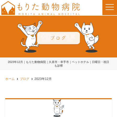
t
o
g
g
l
e
n
a
v
ブログ
i
g
a
t
i
o
2023年12月｜もりた動物病院｜久喜市・幸手市｜ペットホテル｜日曜日・祝日
n
も診察
ホーム
ブログ
2023年12月