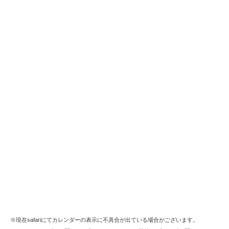
※現在safariにてカレンダーの表示に不具合が出ている場合がございます。