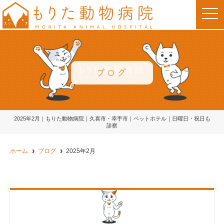
t
o
g
g
l
e
n
a
v
ブログ
i
g
a
t
i
o
2025年2月｜もりた動物病院｜久喜市・幸手市｜ペットホテル｜日曜日・祝日も
n
診察
ホーム
ブログ
2025年2月