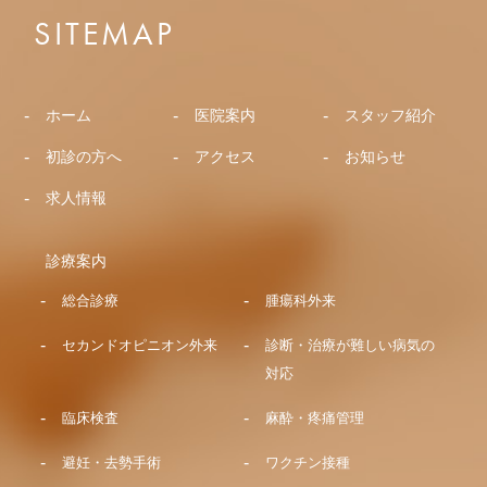
SITEMAP
ホーム
医院案内
スタッフ紹介
初診の方へ
アクセス
お知らせ
求人情報
診療案内
総合診療
腫瘍科外来
セカンドオピニオン外来
診断・治療が難しい病気の
対応
臨床検査
麻酔・疼痛管理
避妊・去勢手術
ワクチン接種