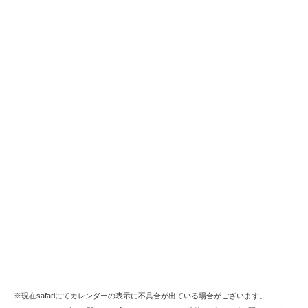
※現在safariにてカレンダーの表示に不具合が出ている場合がございます。