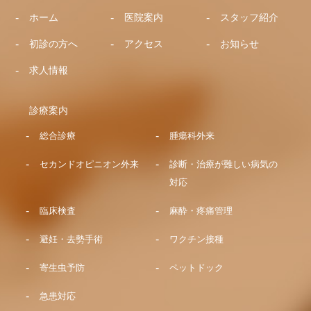
ホーム
医院案内
スタッフ紹介
初診の方へ
アクセス
お知らせ
求人情報
診療案内
総合診療
腫瘍科外来
セカンドオピニオン外来
診断・治療が難しい病気の
対応
臨床検査
麻酔・疼痛管理
避妊・去勢手術
ワクチン接種
寄生虫予防
ペットドック
急患対応