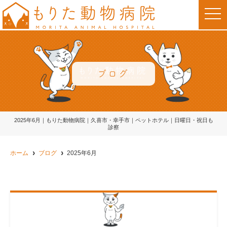
t
o
g
g
l
e
n
a
v
ブログ
i
g
a
t
i
o
2025年6月｜もりた動物病院｜久喜市・幸手市｜ペットホテル｜日曜日・祝日も
n
診察
ホーム
ブログ
2025年6月