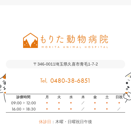
〒346-0011
埼玉県久喜市青毛1-7-2
0480-38-6851
診療時間
月
火
水
木
金
土
日祝
09:00
12:00
●
●
●
／
●
●
●
16:00
18:30
●
●
●
／
●
●
／
休診日
：木曜・日曜祝日午後