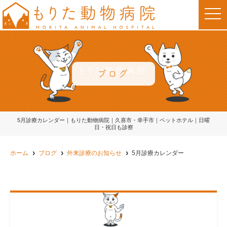
t
o
g
g
l
e
n
a
v
ブログ
i
g
a
t
i
o
5月診療カレンダー｜もりた動物病院｜久喜市・幸手市｜ペットホテル｜日曜
n
日・祝日も診察
ホーム
ブログ
外来診療のお知らせ
5月診療カレンダー