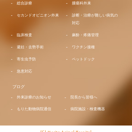
総合診療
腫瘍科外来
セカンドオピニオン外来
診断・治療が難しい病気の
対応
臨床検査
麻酔・疼痛管理
避妊・去勢手術
ワクチン接種
寄生虫予防
ペットドック
急患対応
ブログ
外来診療のお知らせ
院長から皆様へ
もりた動物病院通信
病院施設・検査機器
(C) Morita Animal Hospital