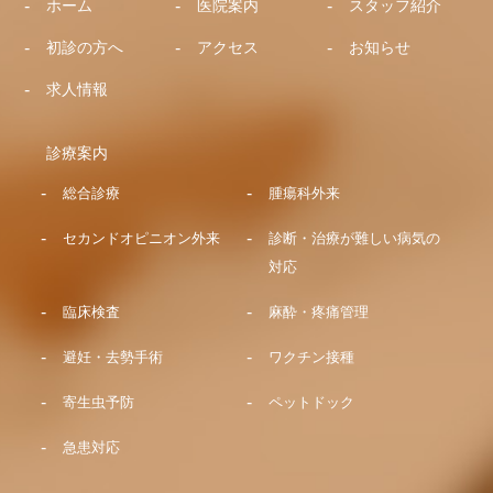
ホーム
医院案内
スタッフ紹介
初診の方へ
アクセス
お知らせ
求人情報
診療案内
総合診療
腫瘍科外来
セカンドオピニオン外来
診断・治療が難しい病気の
対応
臨床検査
麻酔・疼痛管理
避妊・去勢手術
ワクチン接種
寄生虫予防
ペットドック
急患対応