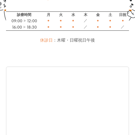
診療時間
月
火
水
木
金
土
日祝
09:00
12:00
●
●
●
／
●
●
●
16:00
18:30
●
●
●
／
●
●
／
休診日
：木曜・日曜祝日午後