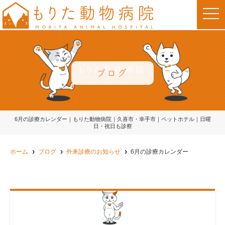
t
o
g
g
l
e
n
a
v
ブログ
i
g
a
t
i
o
6月の診療カレンダー｜もりた動物病院｜久喜市・幸手市｜ペットホテル｜日曜
n
日・祝日も診察
ホーム
ブログ
外来診療のお知らせ
6月の診療カレンダー