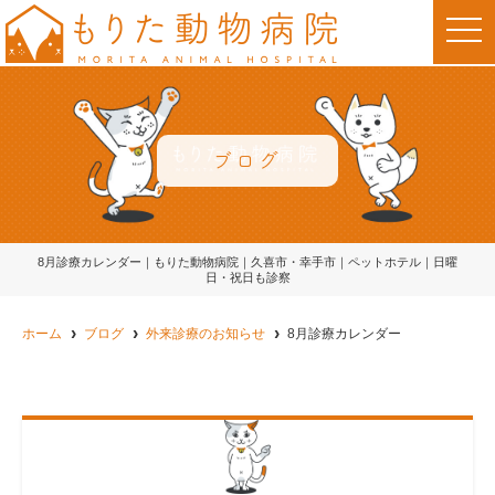
t
o
g
g
l
e
n
a
v
ブログ
i
g
a
t
i
o
8月診療カレンダー｜もりた動物病院｜久喜市・幸手市｜ペットホテル｜日曜
n
日・祝日も診察
ホーム
ブログ
外来診療のお知らせ
8月診療カレンダー