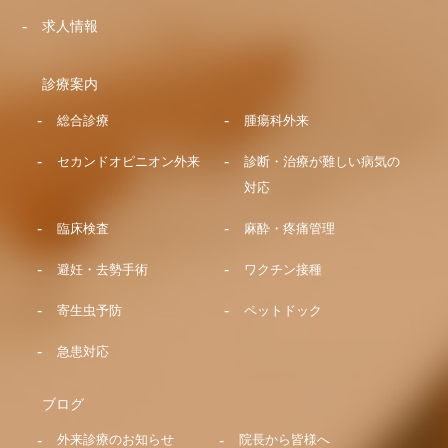
求人情報
診療案内
総合診療
腫瘍科外来
セカンドオピニオン外来
診断・治療が難しい病気の
対応
臨床検査
麻酔・疼痛管理
避妊・去勢手術
ワクチン接種
寄生虫予防
ペットドック
急患対応
ブログ
外来診療のお知らせ
院長から皆様へ